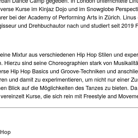
ban Dance Camp gegeben. In London unterrichtete Lin
iverse Kurse im Kinjaz Dojo und im Snowglobe Perspecti
rer bei der Academy of Performing Arts in Zürich. Linus
egisseur und Drehbuchautor nach und studiert seit 2019 
ist eine Mixtur aus verschiedenen Hip Hop Stilen und expe
Hierzu sind seine Choreographien stark von Musikalität 
erse Hip Hop Basics und Groove-Techniken und anschlie
en und damit zu experimentieren, um nicht nur einer Z
en Blick auf die Möglichkeiten des Tanzes zu bieten. Da
r vereinzelt Kurse, die sich rein mit Freestyle and Movem
 Hop